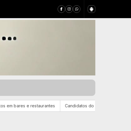
taurantes
Candidatos do Encceja 2026 podem consultar o car