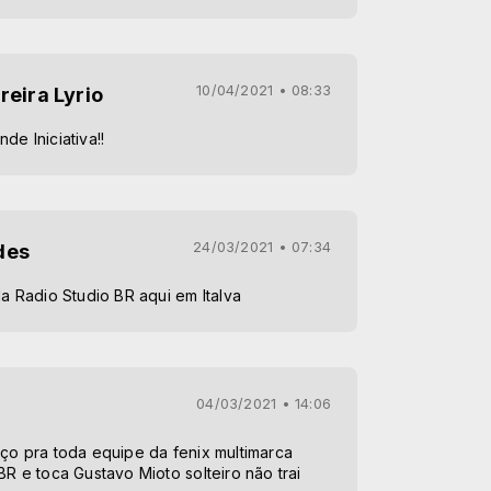
10/04/2021 • 08:33
reira Lyrio
de Iniciativa!!
24/03/2021 • 07:34
des
da Radio Studio BR aqui em Italva
04/03/2021 • 14:06
aço pra toda equipe da fenix multimarca
BR e toca Gustavo Mioto solteiro não trai