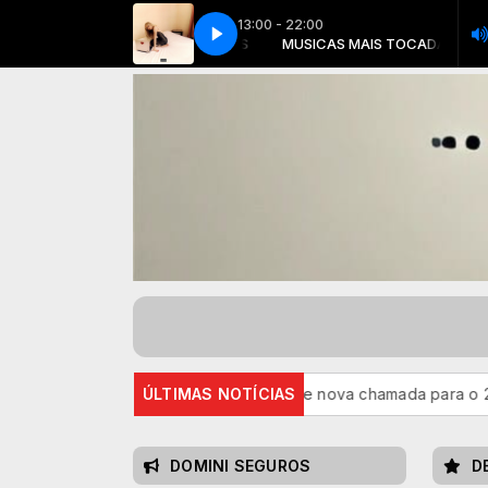
13:00 - 22:00
 Carpenter - Feather (Official Video) (128 kbps)
MUSICAS MAIS TOCADAS
MUSICAS MAIS TOCADAS
Y2meta.app - Sabrina Car
i 2026: divulgado resultado de nova chamada para o 2º semestre
ÚLTIMAS NOTÍCIAS
DOMINI SEGUROS
D