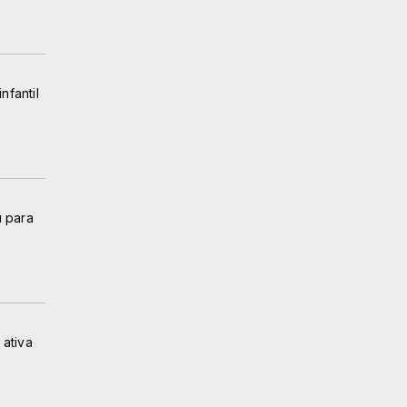
fantil
u para
 ativa