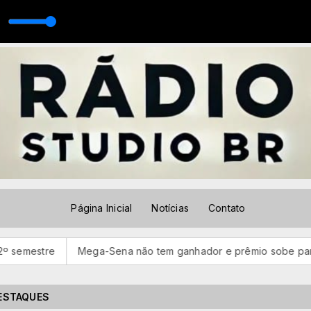
penter - Feather (Official Video) (128 kbps)
Página Inicial
Notícias
Contato
Mega-Sena não tem ganhador e prêmio sobe para R$ 150 mi
ESTAQUES