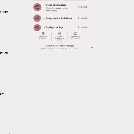
a em
nova
io