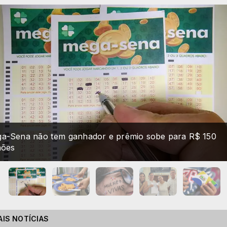
crições para o Prêmio Brasil que Alimenta vão até 7 de
sto
AIS NOTÍCIAS