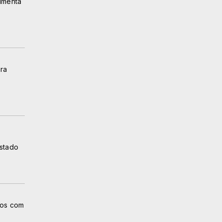
limenta
ara
estado
ios com