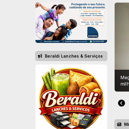
Beraldi Lanches & Serviços
Ins
ago
M