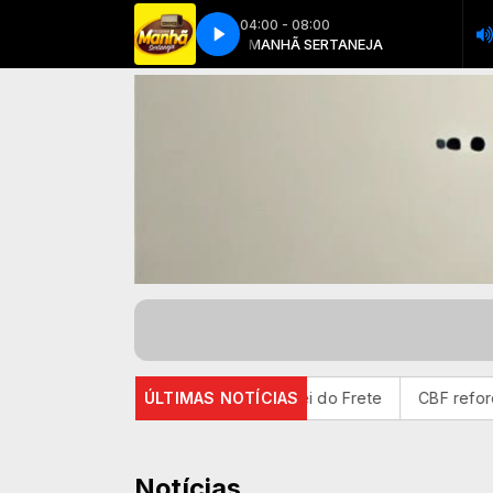
04:00 - 08:00
 Vaqueiro (Video Oficial)(MP3_128K)
MANHÃ SERTANEJA
MANHÃ SERTANEJA
CONFIDENCIAL - Zé Vaqueiro (Video
da o que muda com a nova Lei do Frete
ÚLTIMAS NOTÍCIAS
CBF reforça paralis
Notícias