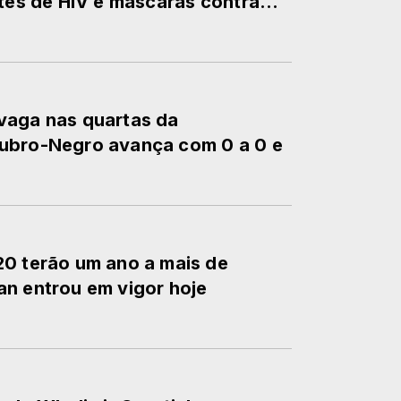
tes de HIV e máscaras contra...
vaga nas quartas da
ubro-Negro avança com 0 a 0 e
20 terão um ano a mais de
an entrou em vigor hoje