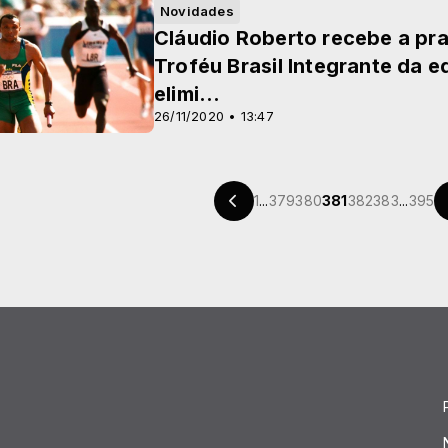
Novidades
Cláudio Roberto recebe a pr
Troféu Brasil Integrante da 
elimi...
26/11/2020 • 13:47
1
...
379
380
381
382
383
...
395