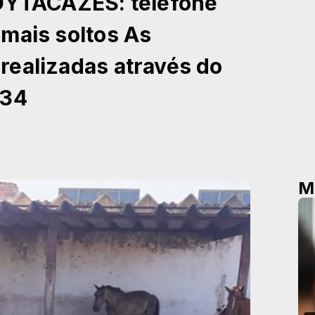
YTACAZES: telefone
mais soltos As
realizadas através do
234
M