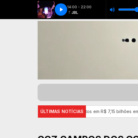
14:00 - 22:00
TA (Todos Os Cantos)(MP3_128K)
BEAT JBL
BEAT JBL
Marília Mendonça - SERENATA (Todos O
a poupança superam depósitos em R$ 7,15 bilhões em julho
ÚLTIMAS NOTÍCIAS
Pi