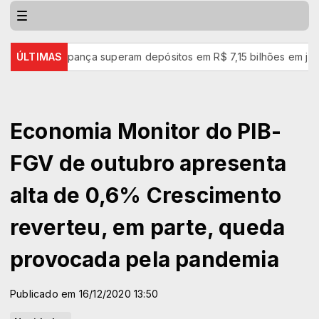
pança superam depósitos em R$ 7,15 bilhões em julho
ÚLTIMAS
Pix am
Economia Monitor do PIB-
FGV de outubro apresenta
alta de 0,6% Crescimento
reverteu, em parte, queda
provocada pela pandemia
Publicado em 16/12/2020 13:50