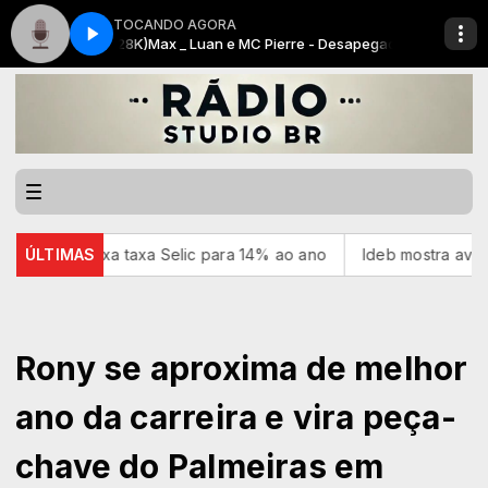
TOCANDO AGORA
ial)(MP3_128K)
Max _ Luan e MC Pierre - Desapegada (Clipe Oficial)(MP3_
ixa taxa Selic para 14% ao ano
ÚLTIMAS
Ideb mostra avanço da educ
Rony se aproxima de melhor
ano da carreira e vira peça-
chave do Palmeiras em