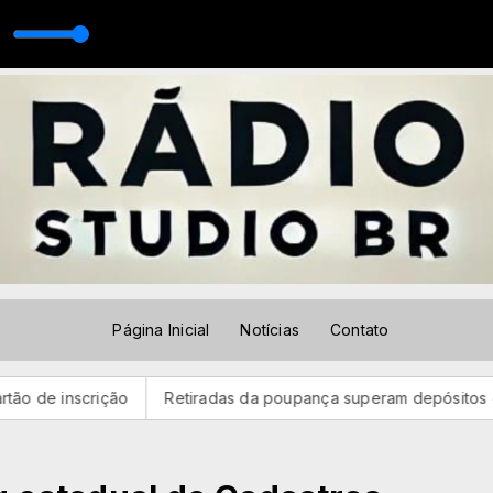
ipe Oficial)(MP3_128K)
Página Inicial
Notícias
Contato
Retiradas da poupança superam depósitos em R$ 7,15 bilhões