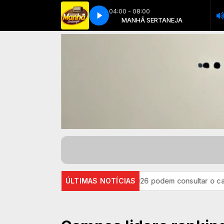
04:00 - 08:00
lho do Mato (Clipe Oficial)(MP3_128K)
MANHÃ SERTANEJA
MANHÃ SERTANEJA
Raí Saia Rodada - Filho do Mato (Cl
ndidatos do Encceja 2026 podem consultar o cartão de inscrição
ÚLTIMAS NOTÍCIAS