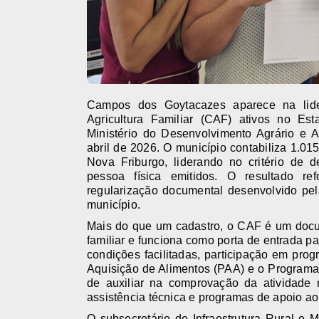
Campos dos Goytacazes aparece na lide
Agricultura Familiar (CAF) ativos no Es
Ministério do Desenvolvimento Agrário e A
abril de 2026. O município contabiliza 1.01
Nova Friburgo, liderando no critério de
pessoa física emitidos. O resultado re
regularização documental desenvolvido pela 
município.
Mais do que um cadastro, o CAF é um docume
familiar e funciona como porta de entrada pa
condições facilitadas, participação em pr
Aquisição de Alimentos (PAA) e o Programa
de auxiliar na comprovação da atividade r
assistência técnica e programas de apoio a
O subsecretário de Infraestrutura Rural e M