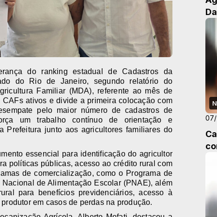
Da
rança do ranking estadual de Cadastros da
tado do Rio de Janeiro, segundo relatório do
gricultura Familiar (MDA), referente ao mês de
5 CAFs ativos e divide a primeira colocação com
N
 desempate pelo maior número de cadastros de
07
força um trabalho contínuo de orientação e
Prefeitura junto aos agricultores familiares do
Ca
co
nto essencial para identificação do agricultor
ra políticas públicas, acesso ao crédito rural com
ogramas de comercialização, como o Programa de
 Nacional de Alimentação Escolar (PNAE), além
ural para benefícios previdenciários, acesso à
o produtor em casos de perdas na produção.
ecanização Agrícola, Alberto Mofati, destacou a