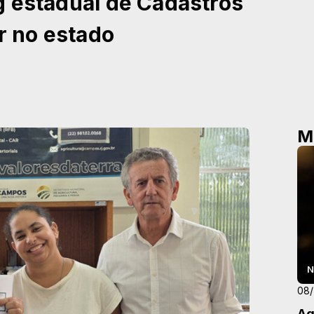
g estadual de Cadastros
r no estado
M
N
08
Ag