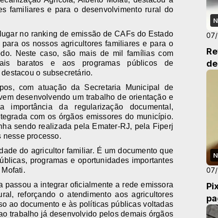
es familiares e para o desenvolvimento rural do
N
o lugar no ranking de emissão de CAFs do Estado
07
para os nossos agricultores familiares e para o
Re
do. Neste caso, são mais de mil famílias com
de
ais baratos e aos programas públicos de
 destacou o subsecretário.
pos, com atuação da Secretaria Municipal de
l, vem desenvolvendo um trabalho de orientação e
 a importância da regularização documental,
tegrada com os órgãos emissores do município.
a sendo realizada pela Emater-RJ, pela Fiperj
s nesse processo.
dade do agricultor familiar. É um documento que
N
públicas, programas e oportunidades importantes
07
 Mofati.
ra passou a integrar oficialmente a rede emissora
Pi
l, reforçando o atendimento aos agricultores
pa
o ao documento e às políticas públicas voltadas
ao trabalho já desenvolvido pelos demais órgãos