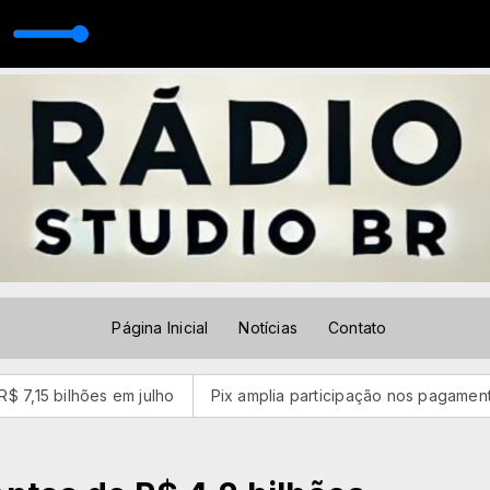
onal In Piseiro 2021(MP3_128K)
Página Inicial
Notícias
Contato
ões em julho
Pix amplia participação nos pagamentos em bare