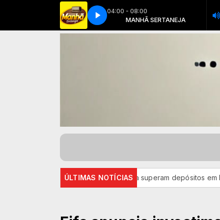
04:00 - 08:00
y CD Promocional In Piseiro 2021(MP3_128K)
MANHÃ SERTANEJA
MANHÃ SERTANEJA
Michael Wesley CD Promoci
ção
Retiradas da poupança superam depósitos em R$ 7,15 bilh
ÚLTIMAS NOTÍCIAS