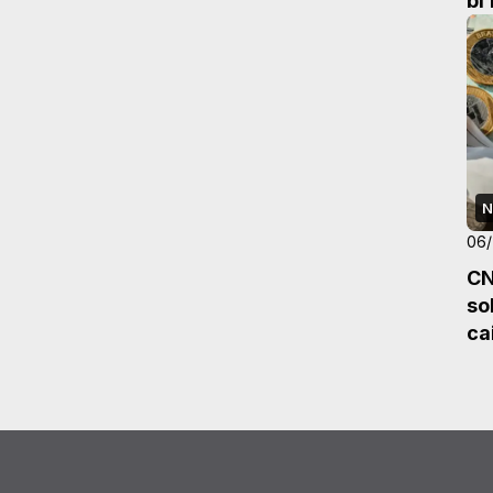
bi
N
06
CN
so
ca