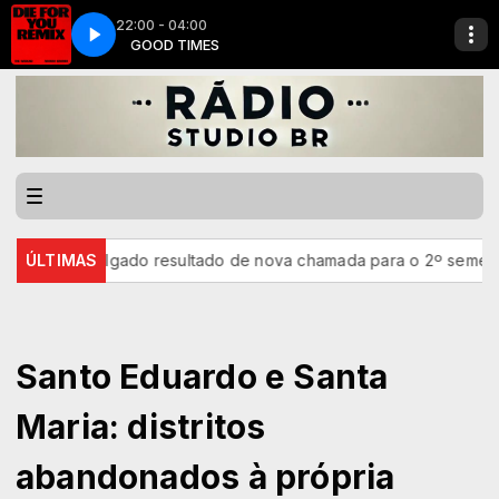
22:00 - 04:00
_ Lyric Video) (128 kbps)
S
GOOD TIMES
Y2meta.app - The Weeknd, Ariana Grande - Die F
lgado resultado de nova chamada para o 2º semestre
ÚLTIMAS
Mega-Se
Santo Eduardo e Santa
Maria: distritos
abandonados à própria