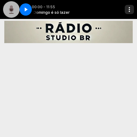
00:00 - 11:55
 Vivo)(MP3_128K)
Domingo é só lazer
Dilsinho - Deixa pra Amanhã (DVD Open House Ao Vivo