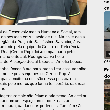
so
ca
ipal de Desenvolvimento Humano e Social, tem
l às pessoas em situação de rua. Na noite desta
 região da Praça do Santíssimo Salvador, área
ariamente pela equipe do Centro de Referência
 Rua (Centro Pop), foi acompanhada pelo
N
mano e Social, Rodrigo Carvalho, a
ora de Proteção Social Especial, Amélia Lopes.
06
inho, fomos à rua para intensificar esse trabalho
En
iamente pelas equipes do Centro Pop. A
do
mpacta muito na decisão dessa pessoa em
e sair, pelo menos que forma temporária, das ruas
lho.
agens sociais são feitas diariamente. Ao aceitar
ontar com um espaço onde pode realizar
eguro para guardar seus pertences. Também são