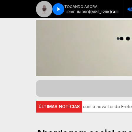
TOCANDO AGORA
r Rolê Da City (DVD DRIVE-IN 360)(MP3_128K)
Guilherme e Benuto part. D
Entenda o que muda com a nova Lei do Frete
ÚLTIMAS NOTÍCIAS
CBF reforça