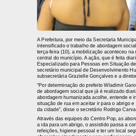
A Prefeitura, por meio da Secretaria Munic
intensificado o trabalho de abordagem socia
terça-feira (10), a mobilização aconteceu na
central do município. A ação, que é feita di
Especializado para Pessoas em Situação de
secretário municipal de Desenvolvimento Hu
subsecretária Grazielle Gonçalves e a diret
“Por determinação do prefeito Wladimir Garot
de abordagem social que já é realizado diar
abordagem humanizada acolhe, entende e i
situação de rua em aceitar ir para o abrigo 
da cidade”, disse o secretário Rodrigo Carva
Através das equipes do Centro Pop, as abord
a ida para um abrigo, o assistido passa a c
refeições, higiene pessoal e ter um local s