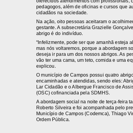
oferecidos atendimentos com profissionais, 
pedagogos, além de oficinas e cursos que a
cidadãos na sociedade.
Na ação, oito pessoas aceitaram o acolhime
gestante. A subsecretária Grazielle Gonçalv
abrigo é do indivíduo.
“Infelizmente, pode ser que amanhã esteja a
mas nós voltaremos, porque a abordagem soc
deseja ir para um dos nossos abrigos. As pe
vão ter uma cama, um teto, comida e uma eq
explicou.
O município de Campos possui quatro abrig
encaminhadas e atendidas, sendo eles: Abr
Lar Cidadão e o Albergue Francisco de Assi
(OSC) cofinanciada pela SDMHS.
A abordagem social na noite de terça-feira
Roberto Silveira e foi acompanhada pelo p
Município de Campos (Codemca), Thiago Virg
Ordem Pública.