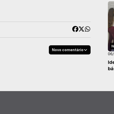
N
Novo comentário
06
Id
bá