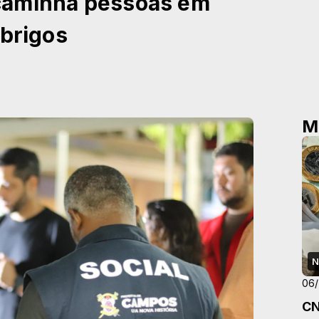
caminha pessoas em
abrigos
M
N
06
CN