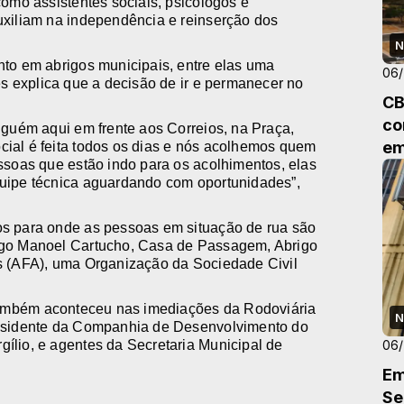
como assistentes sociais, psicólogos e
uxiliam na independência e reinserção dos
N
nto em abrigos municipais, entre elas uma
06
es explica que a decisão de ir e permanecer no
CB
co
lguém aqui em frente aos Correios, na Praça,
em
ial é feita todos os dias e nós acolhemos quem
ssoas que estão indo para os acolhimentos, elas
uipe técnica aguardando com oportunidades”,
os para onde as pessoas em situação de rua são
igo Manoel Cartucho, Casa de Passagem, Abrigo
s (AFA), uma Organização da Sociedade Civil
 também aconteceu nas imediações da Rodoviária
N
residente da Companhia de Desenvolvimento do
06
ílio, e agentes da Secretaria Municipal de
Em
Se