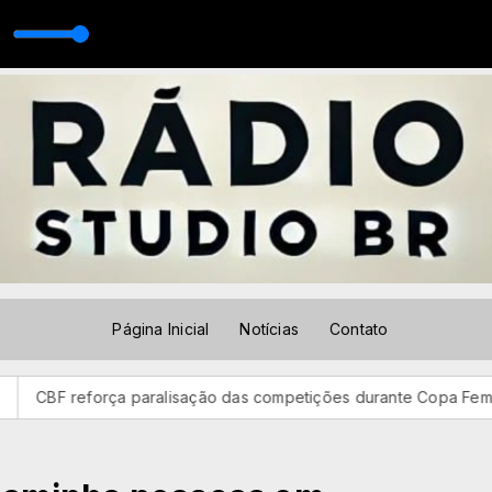
j Guuga - Melhor Rolê Da City (DVD DRIVE-IN 360)(MP3_128K)
Página Inicial
Notícias
Contato
 paralisação das competições durante Copa Feminina em 2027