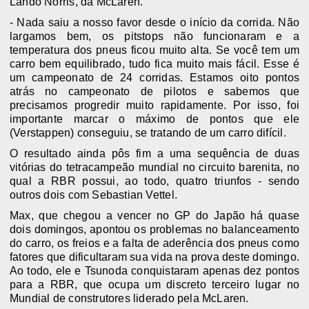
Lando Norris, da McLaren.
- Nada saiu a nosso favor desde o início da corrida. Não
largamos bem, os pitstops não funcionaram e a
temperatura dos pneus ficou muito alta. Se você tem um
carro bem equilibrado, tudo fica muito mais fácil. Esse é
um campeonato de 24 corridas. Estamos oito pontos
atrás no campeonato de pilotos e sabemos que
precisamos progredir muito rapidamente. Por isso, foi
importante marcar o máximo de pontos que ele
(Verstappen) conseguiu, se tratando de um carro difícil.
O resultado ainda pôs fim a uma sequência de duas
vitórias do tetracampeão mundial no circuito barenita, no
qual a RBR possui, ao todo, quatro triunfos - sendo
outros dois com Sebastian Vettel.
Max,
que chegou a vencer no GP do Japão há quase
dois domingos
, apontou os problemas no balanceamento
do carro, os freios e a falta de aderência dos pneus como
fatores que dificultaram sua vida na prova deste domingo.
Ao todo, ele e Tsunoda conquistaram apenas dez pontos
para a RBR, que ocupa um
discreto terceiro lugar no
Mundial de construtores liderado pela McLaren.