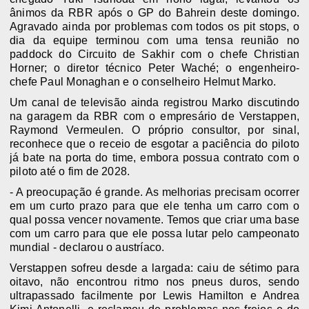
ânimos da RBR após o GP do Bahrein deste domingo
.
Agravado ainda por problemas com todos os pit stops, o
dia da equipe terminou com uma tensa reunião no
paddock do Circuito de Sakhir com o chefe Christian
Horner; o diretor técnico Peter Waché; o engenheiro-
chefe Paul Monaghan e o conselheiro Helmut Marko.
Um canal de televisão ainda registrou Marko discutindo
na garagem da RBR com o empresário de Verstappen,
Raymond Vermeulen. O próprio consultor, por sinal,
reconhece que o receio de esgotar a paciência do piloto
já bate na porta do time, embora possua contrato com o
piloto até o fim de 2028.
- A preocupação é grande. As melhorias precisam ocorrer
em um curto prazo para que ele tenha um carro com o
qual possa vencer novamente. Temos que criar uma base
com um carro para que ele possa lutar pelo campeonato
mundial - declarou o austríaco.
Verstappen sofreu desde a largada: caiu de sétimo para
oitavo, não encontrou ritmo nos pneus duros, sendo
ultrapassado facilmente por Lewis Hamilton e Andrea