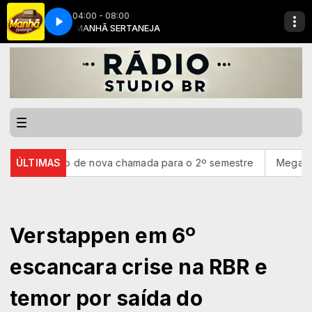
04:00 - 08:00
Vivo)(MP3_128K)
MANHÃ SERTANEJA
Fernando _ Sorocaba_ Guilherme _ Benuto - Você Não é 
tado de nova chamada para o 2º semestre
ÚLTIMAS
Mega-Sena não tem
Verstappen em 6º
escancara crise na RBR e
temor por saída do