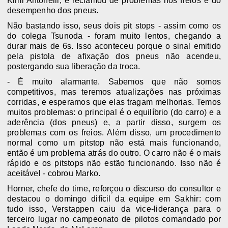
Kimi Antonelli, e reclamou de problemas nos freios e do
desempenho dos pneus.
Não bastando isso, seus dois pit stops - assim como os
do colega Tsunoda - foram muito lentos, chegando a
durar mais de 6s. Isso aconteceu porque o sinal emitido
pela pistola de afixação dos pneus não acendeu,
postergando sua liberação da troca.
- É muito alarmante. Sabemos que não somos
competitivos, mas teremos atualizações nas próximas
corridas, e esperamos que elas tragam melhorias. Temos
muitos problemas: o principal é o equilíbrio (do carro) e a
aderência (dos pneus) e, a partir disso, surgem os
problemas com os freios. Além disso, um procedimento
normal como um pitstop não está mais funcionando,
então é um problema atrás do outro. O carro não é o mais
rápido e os pitstops não estão funcionando. Isso não é
aceitável - cobrou Marko.
Horner, chefe do time, reforçou o discurso do consultor e
destacou o domingo difícil da equipe em Sakhir: com
tudo isso, Verstappen caiu da
vice-liderança para o
terceiro lugar no campeonato de pilotos comandado por